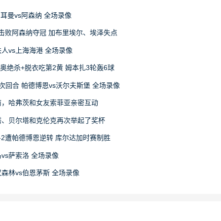
日耳曼vs阿森纳 全场录像
4击败阿森纳夺冠 加布里埃尔、埃泽失点
宁铁人vs上海海港 全场录像
尼奥绝杀+脱衣吃第2黄 姆本扎3轮轰6球
赛次回合 帕德博恩vs沃尔夫斯堡 全场录像
前，哈弗茨和女友索菲亚亲密互动
塔、贝尔塔和克伦克再次举起了奖杯
-2遭帕德博恩逆转 库尔达加时赛制胜
马vs萨索洛 全场录像
丁汉森林vs伯恩茅斯 全场录像