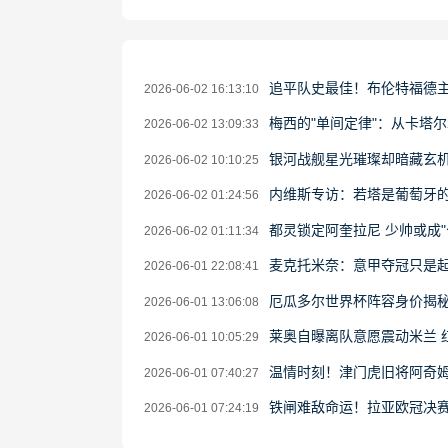
追平队史最佳！布伦特福德
2026-06-02 16:13:10
梅西的"单间定律"：从卡塔尔
2026-06-02 13:09:33
银河战舰星光璀璨却暗藏玄机
2026-06-02 10:10:25
内维斯专访：若塔是葡萄牙的
2026-06-02 01:24:56
都灵锁定阿奎拉尼 少帅或成"
2026-06-02 01:11:34
麦克托米奈：意甲夺冠只是
2026-06-01 22:08:41
厄瓜多尔世界杯阵容身价揭秘
2026-06-01 13:06:08
莱奥自曝离队意愿震动米兰 
2026-06-01 10:05:29
温情时刻！津门虎旧将阿奇
2026-06-01 07:40:27
铁闸难敌命运！拉亚欧冠决赛
2026-06-01 07:24:19