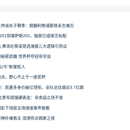
主帅谈处子赛季：掀翻利物浦那夜永生难忘
201到堪萨斯202，独居已成球王标配
 弗洛伦蒂诺竞选海报三大遗珠引热议
秘密武器 世界杯夺冠非空谈
公牛"新掌舵人
起点，野心不止于一座奖杯
：凯塞多身价破亿领衔，全队总估值近3.7亿欧
红黑军团强硬表态：非卖品立场不变
姆彭下场获主场球迷掌声致敬
神扑难救主 泪洒布达佩斯之夜