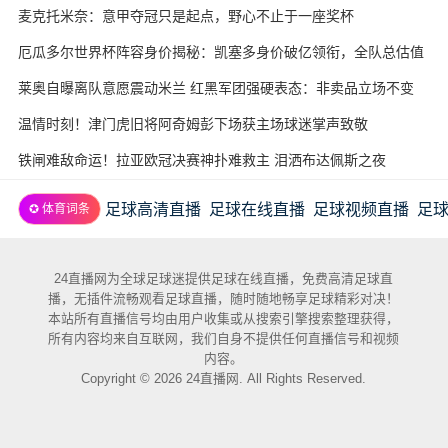
麦克托米奈：意甲夺冠只是起点，野心不止于一座奖杯
厄瓜多尔世界杯阵容身价揭秘：凯塞多身价破亿领衔，全队总估值
近3.7亿欧
莱奥自曝离队意愿震动米兰 红黑军团强硬表态：非卖品立场不变
温情时刻！津门虎旧将阿奇姆彭下场获主场球迷掌声致敬
铁闸难敌命运！拉亚欧冠决赛神扑难救主 泪洒布达佩斯之夜
足球高清直播
足球在线直播
足球视频直播
足
✪ 体育词条
24直播网为全球足球迷提供足球在线直播，免费高清足球直
播，无插件流畅观看足球直播，随时随地畅享足球精彩对决！
本站所有直播信号均由用户收集或从搜索引擎搜索整理获得，
所有内容均来自互联网，我们自身不提供任何直播信号和视频
内容。
Copyright © 2026 24直播网. All Rights Reserved.