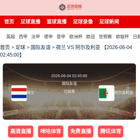
首页
足球直播
篮球直播
足球录像
足球新闻
英超
西甲
法甲
德甲
意甲
欧洲杯
欧冠
世预赛
欧联杯
日
首页
>
足球
>
国际友谊
>
荷兰 VS 阿尔及利亚 【2026-06-04
02:45:00】
2026-06-04 02:45:00
国际友谊
已结束
荷兰
阿尔及利亚
高清直播
咪咕体育
免费直播
腾讯体育