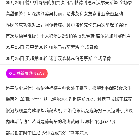
05月26日 德甲升降级附加赛次回合 帕德博恩vs沃尔夫斯堡 全场录
像
高甜预警！阿森纳颁奖典礼前，哈弗茨和女友索菲亚亲密互动
昨晚的庆功派对上，阿尔特塔、贝尔塔和克伦克再次举起了奖杯
首次从德甲降级！十人狼堡1-2遭帕德博恩逆转 库尔达加时赛制胜
05月25日 意甲第38轮 帕尔马vs萨索洛 全场录像
05月25日 英超第38轮 诺丁汉森林vs伯恩茅斯 全场录像
✪ 足球新闻 ㉔ NEWS
追平队史最佳！布伦特福德主帅谈处子赛季：掀翻利物浦那夜永生
难忘
梅西的"单间定律"：从卡塔尔201到堪萨斯202，独居已成球王标配
银河战舰星光璀璨却暗藏玄机 弗洛伦蒂诺竞选海报三大遗珠引热议
内维斯专访：若塔是葡萄牙的秘密武器 世界杯夺冠非空谈
都灵锁定阿奎拉尼 少帅或成"公牛"新掌舵人