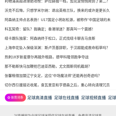
利物浦英超进球助攻榜：萨拉赫独一档，加克波悄悄爬到了第二？
沃克不后悔，只想学米尔纳：退出英格兰队，换来的或许是更长久
的职业生涯
阿森纳主帅点名表扬！U17国足小将赵松源，被称作“中国足球的未
来”
科瓦契奇：留队？我确定；香港球迷？那真叫一个震撼！
纽卡跟队独家：阿森纳终于松口，正式找纽卡聊吉马良斯
上海申花坠入保级深渊：斯卢茨基辞职，于汉超能成救命稻草吗？
热刺18岁新星摩尔再踏外租路，德甲科隆领跑争夺战
那不勒斯快马加鞭抢巴迪亚西勒，尤文图斯伺机截胡？
张馨租借加盟辽宁女足，这位“中场魔法师”还能再创奇迹吗？
切尔西引援接近收尾，查瓦里亚和亨德森之后，重心转向清理冗员
足球高清直播
足球在线直播
足球视频直播
足
✪ 体育词条
24直播网为全球足球迷提供足球在线直播，免费高清足球直